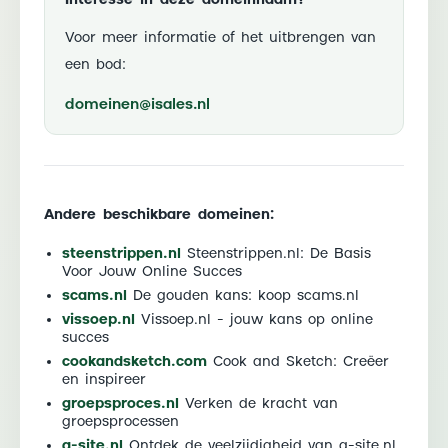
Voor meer informatie of het uitbrengen van
een bod:
domeinen@isales.nl
Andere beschikbare domeinen:
steenstrippen.nl
Steenstrippen.nl: De Basis
Voor Jouw Online Succes
scams.nl
De gouden kans: koop scams.nl
vissoep.nl
Vissoep.nl - jouw kans op online
succes
cookandsketch.com
Cook and Sketch: Creëer
en inspireer
groepsproces.nl
Verken de kracht van
groepsprocessen
a-site.nl
Ontdek de veelzijdigheid van a-site.nl