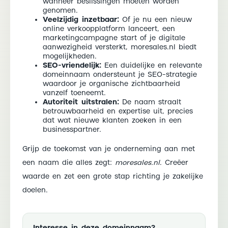
wanneer beslissingen moeten worden
genomen.
Veelzijdig inzetbaar:
Of je nu een nieuw
online verkoopplatform lanceert, een
marketingcampagne start of je digitale
aanwezigheid versterkt, moresales.nl biedt
mogelijkheden.
SEO-vriendelijk:
Een duidelijke en relevante
domeinnaam ondersteunt je SEO-strategie
waardoor je organische zichtbaarheid
vanzelf toeneemt.
Autoriteit uitstralen:
De naam straalt
betrouwbaarheid en expertise uit, precies
dat wat nieuwe klanten zoeken in een
businesspartner.
Grijp de toekomst van je onderneming aan met
een naam die alles zegt:
moresales.nl
. Creëer
waarde en zet een grote stap richting je zakelijke
doelen.
Interesse in deze domeinnaam?